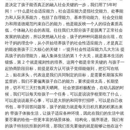
是决定了孩子能否真正的融入社会关键的一步，我们用了5年时
间！ ✅什么是社会适应能力，社会适应能力是指社交能力、处事能
力和人际关系能力，包括了自理能力、基本劳动能力、社会交往能
力和用道德规范约束自己的能力，他是能反映一个人的综合素质高
低，个体融入社会的表现。往往我们大部分孩子是脱离了正常社会
发展的轨迹的，所以突然融入社会，孩子的种种问题就会出现，在
叶子妈的理念中，从小开始培养孩子的社会性适应能力，才是真正
的能改善孩子三大核心的关键！ ✅提升社会性适应能力几大方法 提
高孩子的自理能力，融入集体生活的第 1 个大关，就是基本生活的
锻炼，第 2 个就是规则性的培养。这两个都是非常关键的 与孩子一
起协商阶段目标，前提是双方认可孩子觉得能做到，把它写在纸
上，贴在床头，代表这是我们共同制定的目标，是需要长期落实和
监督的，我们不要偏离孩子自己的能力，要求提得太高，长期坚
持，切不可三天打鱼两天晒网。 社会资源积极配合，在幼儿园的时
候，我们可以每天给孩子一个任务，可以是说说学校里吃了什么，
可以是说说最开心事，可以是大胆的和同学打招呼，可以是自己收
书包，举手回答问题等，孩子的能力就是每天日积月累的积累出来
的 带孩子体验生活，让孩子适应各种环境，因此在我们的生活中就
要尽量的给他一些更丰富的场景体验。 结构化，循序渐进。我们有
的孩子特别抗拒新的环境，那我们首先要做的就是能够让他在这个